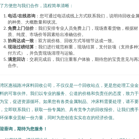
了方便您与我们合作，流程简单清晰：
电话/在线咨询
：您可通过电话或线上方式联系我们，说明待回收金
的种类、大概数量和状况。
免费上门估价
：我们安排专业人员免费上门，现场查看货物，根据材
质、纯度、市场价等因素给出准确估价。
协商达成一致
：双方就价格、回收方式等细节达成一致。
现场过磅结算
：我们进行规范称重，现场结算，支付款项（支持多种
付方式），并负责现场清理与运输。
满意回访
：交易完成后，我们注重客户体验，期待您的宝贵意见与再
合作。
湾区惠福路冲床料回收公司，不仅仅是一个回收站点，更是您处理工业金
料的可靠伙伴。我们以专业的服务、公道的价格和负责任的态度，致力于
为宝，促进资源循环。如果您有各类金属制品、冲床料需要处理，请不要
，立即联系我们，获取一份专属的、具有竞争力的回收报价。让我们携手
环保事业贡献一份力量，同时为您创造实实在在的经济价值。
迎垂询，期待为您服务！