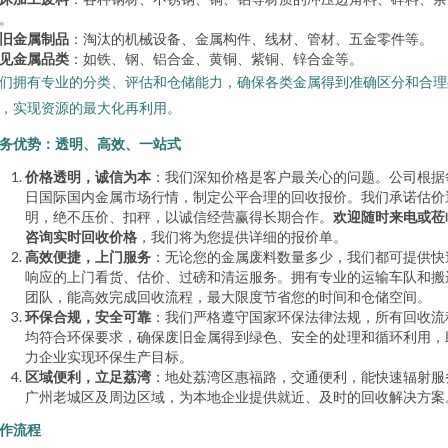
。
旧金属制品
：淘汰的机械设备、金属构件、线材、管材、五金零件等。
见金属品类
：如铁、钢、铝合金、黄铜、紫铜、锌合金等。
们拥有专业的分类、评估和仓储能力，确保各类金属得到准确区分和合理
，实现资源的最大化再利用。
务优势：透明、高效、一站式
价格透明，诚信为本
：我们深知价格是客户最关心的问题。公司根据
日国际国内金属市场行情，制定公平合理的回收报价。我们承诺估价
明，绝不压价、扣秤，以诚信经营赢得长期合作。
欢迎随时来电或莅
咨询实时回收价格
，我们将为您提供详细的报价单。
高效便捷，上门服务
：无论您的金属废料数量多少，我们都可提供快
响应的上门看货、估价、过磅和清运服务。拥有专业的运输车队和搬
团队，能高效完成回收流程，最大限度节省您的时间和仓储空间。
环保合规，安全可靠
：我们严格遵守国家环保法律法规，所有回收流
均符合环保要求，确保废旧金属得到绿色、安全的处理和循环利用，
力企业实现环保生产目标。
区域便利，立足荔湾
：地处荔湾区惠福路，交通便利，能快速辐射服
广州老城区及周边区域，为本地企业提供就近、及时的回收解决方案
作流程