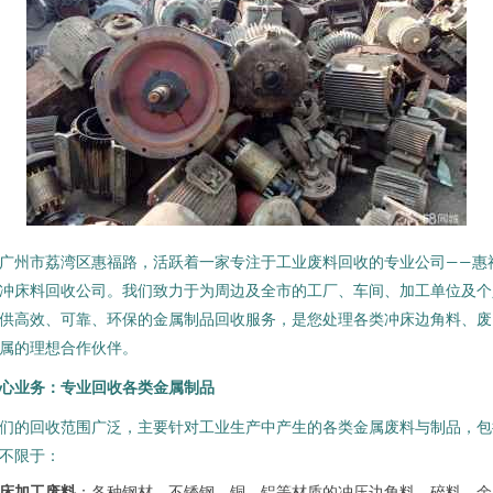
广州市荔湾区惠福路，活跃着一家专注于工业废料回收的专业公司——惠
冲床料回收公司。我们致力于为周边及全市的工厂、车间、加工单位及个
供高效、可靠、环保的金属制品回收服务，是您处理各类冲床边角料、废
属的理想合作伙伴。
心业务：专业回收各类金属制品
们的回收范围广泛，主要针对工业生产中产生的各类金属废料与制品，包
不限于：
床加工废料
：各种钢材、不锈钢、铜、铝等材质的冲压边角料、碎料、余